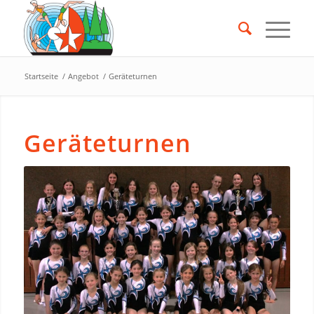
Startseite
/
Angebot
/
Geräteturnen
Geräteturnen